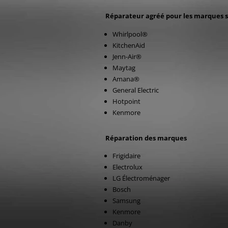
Réparateur agréé pour les marques 
Whirlpool®
KitchenAid
Jenn-Air®
Maytag
Amana®
General Electric
Hotpoint
Kenmore
Réparation des marques
Frigidaire
Electrolux
LG Électroménager
Bosch
Samsung
Kenmore
Danby