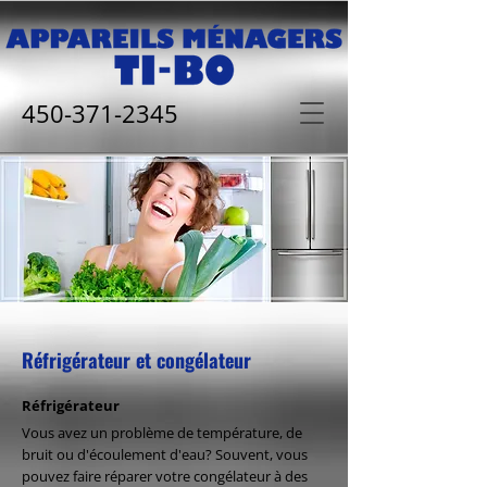
450-371-2345
Réfrigérateur et congélateur
Réfrigérateur
Vous avez un problème de température, de
bruit ou d'écoulement d'eau? Souvent, vous
pouvez faire réparer votre congélateur à des